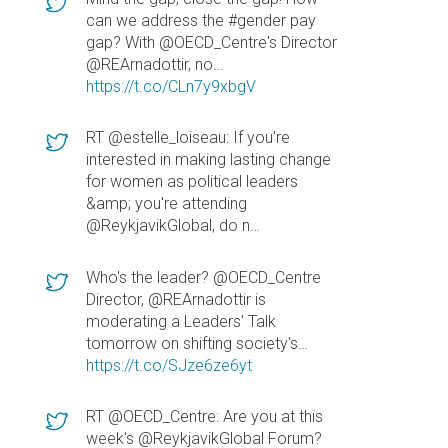
can we address the #gender pay
gap? With @OECD_Centre's Director
@REArnadottir, no…
https://t.co/CLn7y9xbgV
RT @estelle_loiseau: If you're
interested in making lasting change
for women as political leaders
&amp; you're attending
@ReykjavikGlobal, do n…
Who's the leader? @OECD_Centre
Director, @REArnadottir is
moderating a Leaders' Talk
tomorrow on shifting society's…
https://t.co/SJze6ze6yt
RT @OECD_Centre: Are you at this
week's @ReykjavikGlobal Forum?