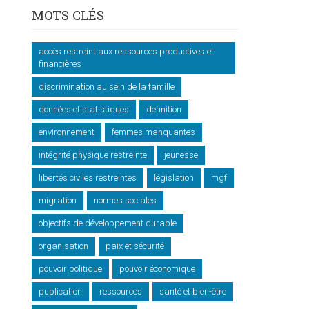
MOTS CLÉS
accès restreint aux ressources productives et
financières
discrimination au sein de la famille
données et statistiques
définition
environnement
femmes manquantes
intégrité physique restreinte
jeunesse
libertés civiles restreintes
législation
mgf
migration
normes sociales
objectifs de développement durable
organisation
paix et sécurité
pouvoir politique
pouvoir économique
publication
ressources
santé et bien-être