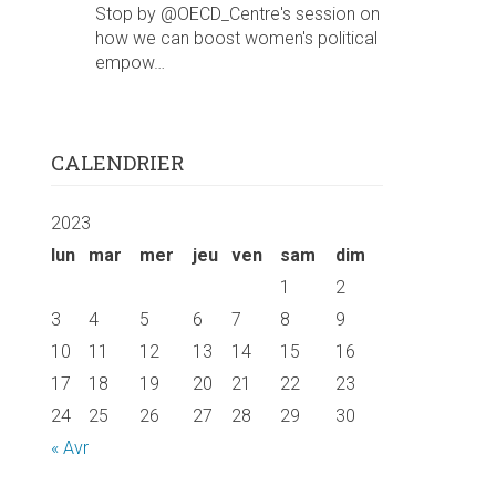
Stop by @OECD_Centre's session on
how we can boost women's political
empow…
CALENDRIER
2023
lun
mar
mer
jeu
ven
sam
dim
1
2
3
4
5
6
7
8
9
10
11
12
13
14
15
16
17
18
19
20
21
22
23
24
25
26
27
28
29
30
« Avr