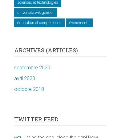
sciences et technologies
université wikigender
éducation et compétences
événements
ARCHIVES (ARTICLES)
septembre 2020
avril 2020
octobre 2018
TWITTER FEED
Mind the gap, close the gap! How